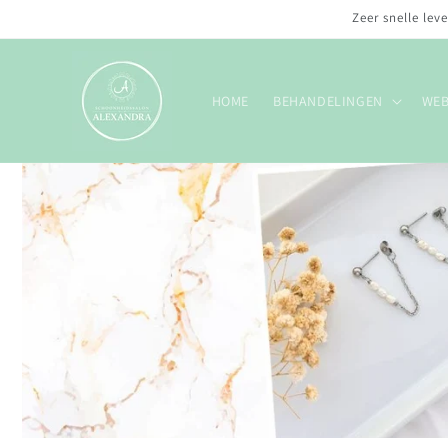
Meteen
Zeer snelle lev
naar de
content
HOME
BEHANDELINGEN
WE