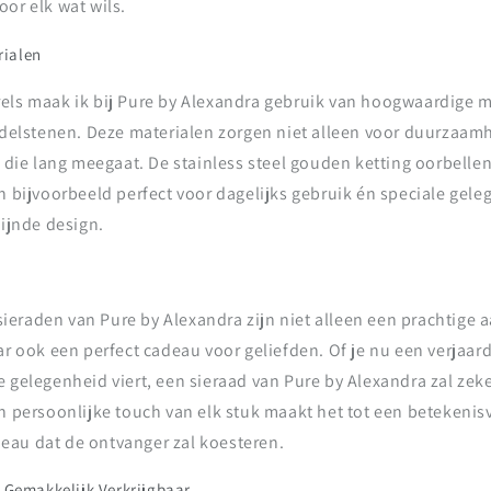
or elk wat wils.
ialen
els maak ik bij Pure by Alexandra gebruik van hoogwaardige m
 edelstenen. Deze materialen zorgen niet alleen voor duurzaam
g die lang meegaat. De stainless steel gouden ketting oorbelle
n bijvoorbeeld perfect voor dagelijks gebruik én speciale gel
fijnde design.
eraden van Pure by Alexandra zijn niet alleen een prachtige a
ar ook een perfect cadeau voor geliefden. Of je nu een verjaar
 gelegenheid viert, een sieraad van Pure by Alexandra zal zek
n persoonlijke touch van elk stuk maakt het tot een betekenis
au dat de ontvanger zal koesteren.
n Gemakkelijk Verkrijgbaar