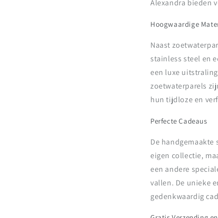
Alexandra bieden vo
Hoogwaardige Mater
Naast zoetwaterpar
stainless steel en
een luxe uitstralin
zoetwaterparels zij
hun tijdloze en ver
Perfecte Cadeaus
De handgemaakte si
eigen collectie, ma
een andere speciale
vallen. De unieke e
gedenkwaardig cade
Gratis Verzending e