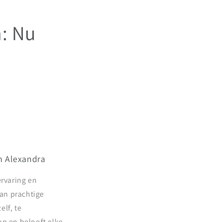
: Nu
n
n Alexandra
ervaring en
an prachtige
lf, te
op en belooft elke