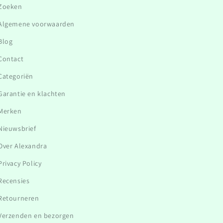
Zoeken
Algemene voorwaarden
Blog
Contact
Categoriën
Garantie en klachten
Merken
Nieuwsbrief
Over Alexandra
Privacy Policy
Recensies
Retourneren
Verzenden en bezorgen