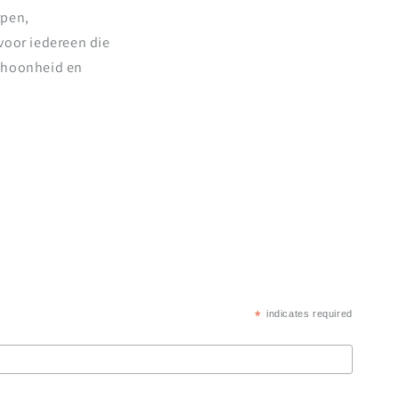
rpen,
voor iedereen die
schoonheid en
*
indicates required