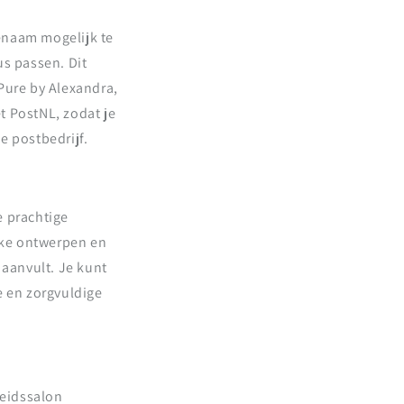
enaam mogelijk te
us passen. Dit
Pure by Alexandra,
t PostNL, zodat je
e postbedrijf.
e prachtige
ieke ontwerpen en
 aanvult. Je kunt
e en zorgvuldige
heidssalon