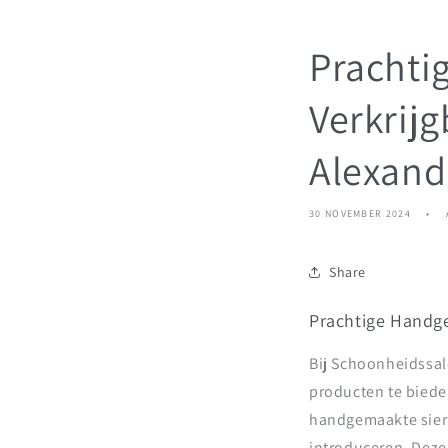
Prachti
Verkrij
Alexand
30 NOVEMBER 2024
Share
Prachtige Handge
Bij Schoonheidssalo
producten te biede
handgemaakte sie
introduceren. Deze 