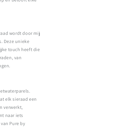
raad wordt door mij
s. Deze unieke
ijke touch heeft die
eraden, van
ngen.
oetwaterparels.
t elk sieraad een
en verwerkt,
nt naar iets
 van Pure by