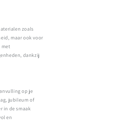
aterialen zoals
heid, maar ook voor
n met
egenheden, dankzij
anvulling op je
dag, jubileum of
er in de smaak
vol en