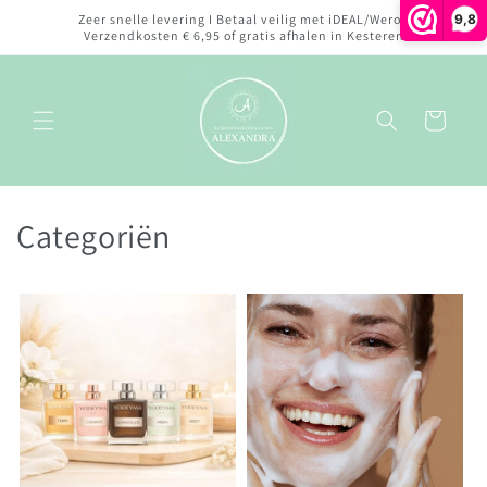
Meteen
9,8
Zeer snelle levering I Betaal veilig met iDEAL/Wero I
naar de
Verzendkosten € 6,95 of gratis afhalen in Kesteren
content
Winkelwagen
Categoriën