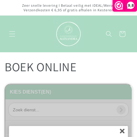
Meteen
9,8
Zeer snelle levering I Betaal veilig met iDEAL/Wero I
naar de
Verzendkosten € 6,95 of gratis afhalen in Kesteren
content
Winkelwagen
BOEK ONLINE