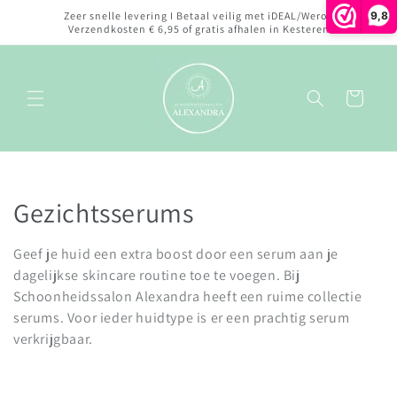
Meteen
9,8
Zeer snelle levering I Betaal veilig met iDEAL/Wero I
naar de
Verzendkosten € 6,95 of gratis afhalen in Kesteren
content
Winkelwagen
C
Gezichtsserums
o
Geef je huid een extra boost door een serum aan je
l
dagelijkse skincare routine toe te voegen. Bij
Schoonheidssalon Alexandra heeft een ruime collectie
l
serums. Voor ieder huidtype is er een prachtig serum
verkrijgbaar.
e
c