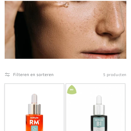
t
i
e
:
Filteren en sorteren
5 producten