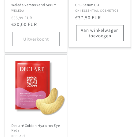
Weleda Versterkend Serum
CEC Serum CO
Verkoper:
WELEDA
Verkoper:
CHI ESSENTIAL COSMETICS
Normale
Aanbiedingsprijs
Normale
€37,50 EUR
€35,99 EUR
prijs
€30,00 EUR
prijs
Aan winkelwagen
toevoegen
Uitverkocht
Declaré Golden Hyaluron Eye
Pads
Verkoper:
DECLARÉ