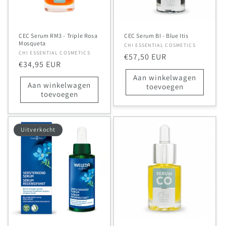
CEC Serum RM3 - Triple Rosa
CEC Serum BI - Blue Itis
Mosqueta
Verkoper:
CHI ESSENTIAL COSMETICS
Verkoper:
CHI ESSENTIAL COSMETICS
Normale
€57,50 EUR
Normale
€34,95 EUR
prijs
prijs
Aan winkelwagen
Aan winkelwagen
toevoegen
toevoegen
Uitverkocht