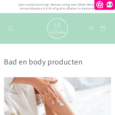
Meteen
9,8
Zeer snelle levering I Betaal veilig met iDEAL/Wero I
naar de
Verzendkosten € 6,95 of gratis afhalen in Kesteren
content
Winkelwagen
C
Bad en body producten
o
l
l
e
c