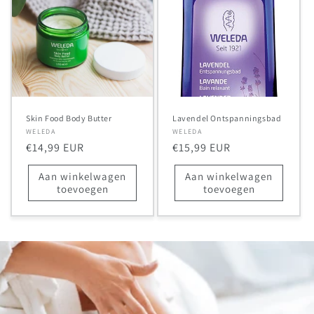
Skin Food Body Butter
Lavendel Ontspanningsbad
Verkoper:
WELEDA
Verkoper:
WELEDA
Normale
€14,99 EUR
Normale
€15,99 EUR
prijs
prijs
Aan winkelwagen
Aan winkelwagen
toevoegen
toevoegen