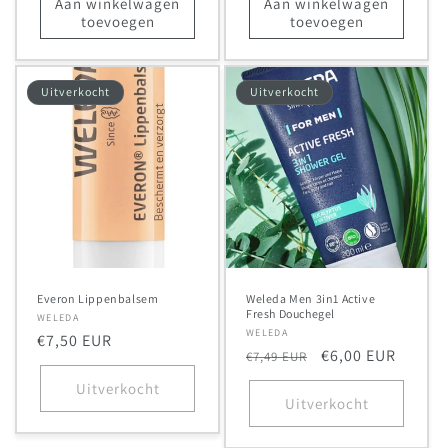
Aan winkelwagen
Aan winkelwagen
toevoegen
toevoegen
Uitverkocht
Uitverkocht
Everon Lippenbalsem
Weleda Men 3in1 Active
Fresh Douchegel
Verkoper:
WELEDA
Verkoper:
WELEDA
Normale
€7,50 EUR
Normale
Aanbiedingsprij
€6,00 EUR
€7,49 EUR
prijs
prijs
Uitverkocht
Uitverkocht