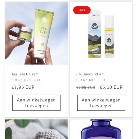
SALE
Tea Tree Balsem
Chi Davos roller
Verkoper:
CHI NATURAL LIFE
Verkoper:
CHI NATURAL LIFE
Normale
€7,95 EUR
Normale
Aanbiedingsprij
€5,00 EUR
€9,95 EUR
prijs
prijs
Aan winkelwagen
Aan winkelwagen
toevoegen
toevoegen