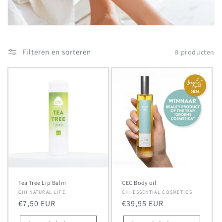
t
i
e
Filteren en sorteren
8 producten
:
Tea Tree Lip Balm
CEC Body oil
Verkoper:
CHI NATURAL LIFE
Verkoper:
CHI ESSENTIAL COSMETICS
Normale
€7,50 EUR
Normale
€39,95 EUR
prijs
prijs