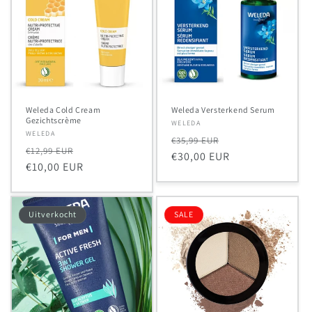
Weleda Cold Cream
Weleda Versterkend Serum
Gezichtscrème
Verkoper:
WELEDA
Verkoper:
WELEDA
Normale
Aanbiedingsprij
€35,99 EUR
Normale
Aanbiedingsprijs
€12,99 EUR
prijs
€30,00 EUR
prijs
€10,00 EUR
Uitverkocht
SALE