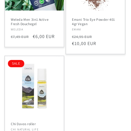
Weleda Men 3in1 Active
Emani Trio Eye Powder 401
Fresh Douchegel
4gr Vegan
Verkoper:
WELEDA
Verkoper:
EMANI
Normale
Aanbiedingsprijs
€6,00 EUR
Normale
Aanbiedingsprij
€7,49 EUR
€24,95 EUR
prijs
prijs
€10,00 EUR
SALE
Chi Davos roller
Verkoper:
CHI NATURAL LIFE