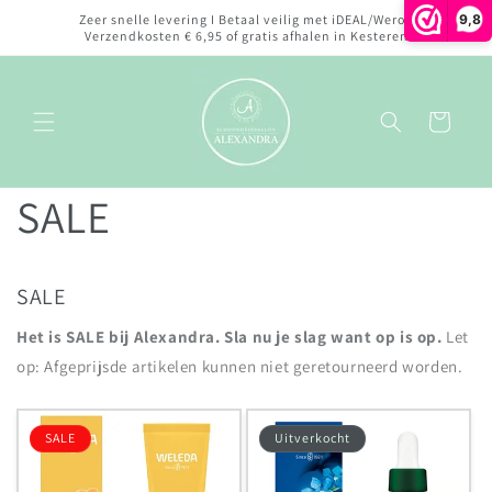
Meteen
9,8
Zeer snelle levering I Betaal veilig met iDEAL/Wero I
naar de
Verzendkosten € 6,95 of gratis afhalen in Kesteren
content
Winkelwagen
SALE
SALE
Het is SALE bij Alexandra. Sla nu je slag want op is op.
Let
op: Afgeprijsde artikelen kunnen niet geretourneerd worden.
SALE
Uitverkocht