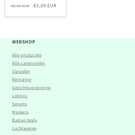
Normale
Aanbiedingsprijs
€5,00 EUR
€9,95 EUR
prijs
WEBSHOP
Alle producten
Alle categorieën
Sieraden
Reiniging
Gezichtsverzorging
Lotions
Serums
Maskers
Bad en body
Luchtwegen