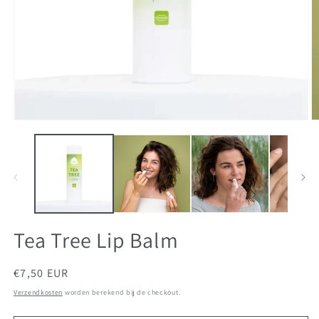
Media
M
1
2
openen
o
in
in
modaal
m
Tea Tree Lip Balm
Normale
€7,50 EUR
prijs
Verzendkosten
worden berekend bij de checkout.