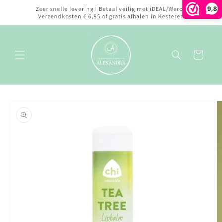
Meteen
9,8
Zeer snelle levering I Betaal veilig met iDEAL/Wero I
naar de
Verzendkosten € 6,95 of gratis afhalen in Kesteren
content
Winkelwagen
Ga direct naar
productinformatie