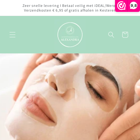
Meteen
9,8
Zeer snelle levering I Betaal veilig met iDEAL/Wero I
naar de
Verzendkosten € 6,95 of gratis afhalen in Kesteren
content
Winkelwagen