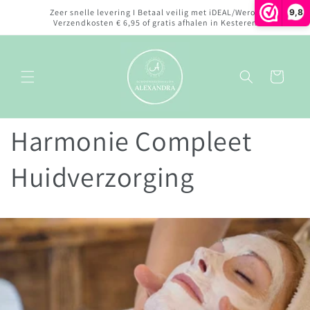
Meteen
9,8
Zeer snelle levering I Betaal veilig met iDEAL/Wero I
naar de
Verzendkosten € 6,95 of gratis afhalen in Kesteren
content
Winkelwagen
Harmonie Compleet
Huidverzorging